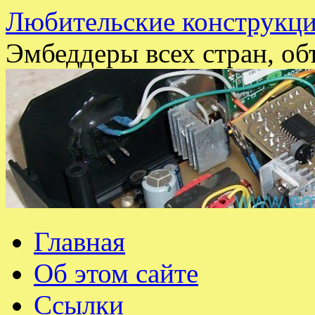
Любительские конструкци
Эмбеддеры всех стран, об
Перейти
Главная
к
содержимому
Об этом сайте
Ссылки