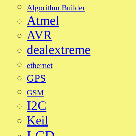
Algorithm Builder
Atmel
AVR
dealextreme
ethernet
GPS
GSM
I2C
Keil
LCD