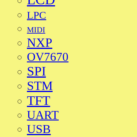
LPC
MIDI
NXP
OV7670
SPI
STM
TFT
UART
USB