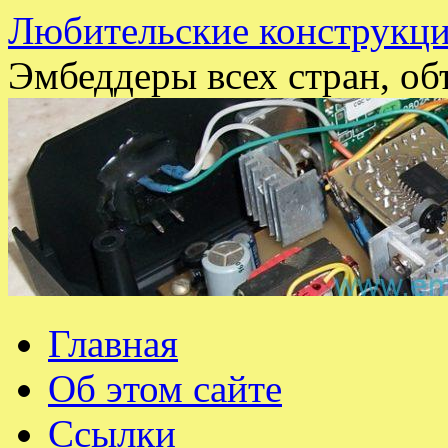
Любительские конструкци
Эмбеддеры всех стран, об
Перейти
Главная
к
содержимому
Об этом сайте
Ссылки