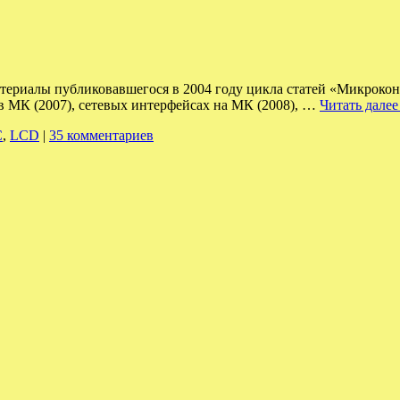
 материалы публиковавшегося в 2004 году цикла статей «Микро
 в МК (2007), сетевых интерфейсах на МК (2008), …
Читать дале
C
,
LCD
|
35 комментариев