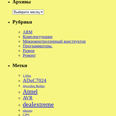
Архивы
Архивы
Рубрики
ARM
Комплектующие
Микроконтроллерный конструктор
Программаторы.
Разное
Ремонт
Метки
1-Wire
ADuC7024
Algorithm Builder
Atmel
AVR
dealextreme
ethernet
GPS