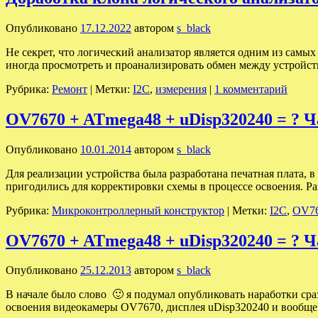
Опубликовано
17.12.2022
автором
s_black
Не секрет, что логический анализатор является одним из самы
иногда просмотреть и проанализировать обмен между устройст
Рубрика:
Ремонт
|
Метки:
I2C
,
измерения
|
1 комментарий
OV7670 + ATmega48 + uDisp320240 = ? Ч
Опубликовано
10.01.2014
автором
s_black
Для реализации устройства была разработана печатная плата, в
пригодились для корректировки схемы в процессе освоения. Р
Рубрика:
Микроконтроллерный конструктор
|
Метки:
I2C
,
OV7
OV7670 + ATmega48 + uDisp320240 = ? Ч
Опубликовано
25.12.2013
автором
s_black
В начале было слово 🙂 я подумал опубликовать наработки сра
освоения видеокамеры OV7670, дисплея uDisp320240 и вообще