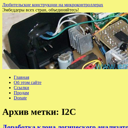
Любительские конструкции на микроконтроллерах
Эмбеддеры всех стран, объединяйтесь!
Перейти
Главная
к
Об этом сайте
содержимому
Ссылки
Продам
Donate
Архив метки:
I2C
Доработка клона логического анализат