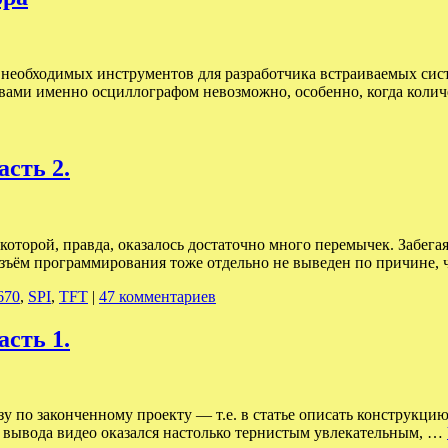
х необходимых инструментов для разработчика встраиваемых сист
вами именно осциллографом невозможно, особенно, когда колич
асть 2.
 которой, правда, оказалось достаточно много перемычек. Забега
азъём программирования тоже отдельно не выведен по причине,
670
,
SPI
,
TFT
|
47 комментариев
асть 1.
зу по законченному проекту — т.е. в статье описать конструкцию
 вывода видео оказался настолько тернистым увлекательным, …