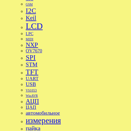
GSM
I2C
Keil
LCD
LPC
MIDI
NXP
OV7670
SPI
STM
TFT
UART
USB
VS1053
WinAVR
АЦП
ЦАП
автомобильное
измерения
пайка