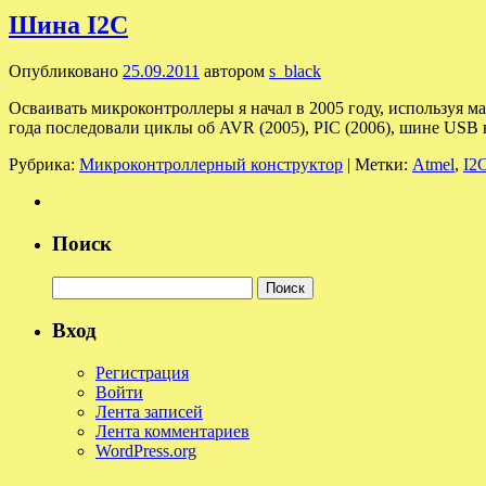
Шина I2C
Опубликовано
25.09.2011
автором
s_black
Осваивать микроконтроллеры я начал в 2005 году, используя
года последовали циклы об AVR (2005), PIC (2006), шине USB
Рубрика:
Микроконтроллерный конструктор
|
Метки:
Atmel
,
I2
Поиск
Найти:
Вход
Регистрация
Войти
Лента записей
Лента комментариев
WordPress.org