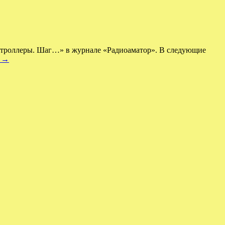
контроллеры. Шаг…» в журнале «Радиоаматор». В следующие
е
→