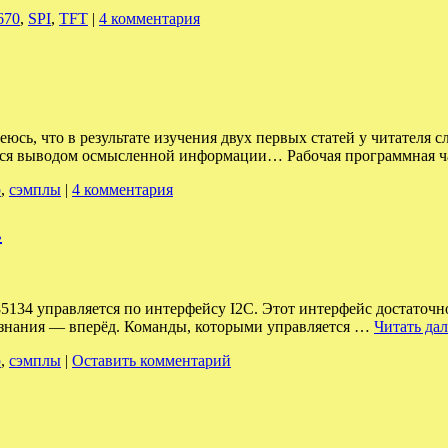
670
,
SPI
,
TFT
|
4 комментария
юсь, что в результате изучения двух первых статей у читателя
яться выводом осмысленной информации… Рабочая программная 
р
,
сэмплы
|
4 комментария
.
5134 управляется по интерфейсу I2C. Этот интерфейс достаточно
ть знания — вперёд. Команды, которыми управляется …
Читать да
р
,
сэмплы
|
Оставить комментарий