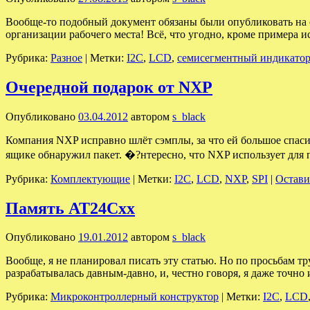
Вообще-то подобный документ обязаны были опубликовать на са
организации рабочего места! Всё, что угодно, кроме пример
Рубрика:
Разное
|
Метки:
I2C
,
LCD
,
семисегментный индикато
Очередной подарок от NXP
Опубликовано
03.04.2012
автором
s_black
Компания NXP исправно шлёт сэмплы, за что ей большое спасиб
ящике обнаружил пакет. �?нтересно, что NXP использует дл
Рубрика:
Комплектующие
|
Метки:
I2C
,
LCD
,
NXP
,
SPI
|
Остави
Память AT24Cxx
Опубликовано
19.01.2012
автором
s_black
Вообще, я не планировал писать эту статью. Но по просьбам 
разрабатывалась давным-давно, и, честно говоря, я даже точно
Рубрика:
Микроконтроллерный конструктор
|
Метки:
I2C
,
LCD