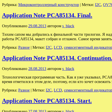
Рубрика:
Микроконтроллерный конструктор
|
Метки:
I2C
,
OV7
Application Note PCA85134. Final.
Опубликовано
29.08.2013
автором
s_black
Тихим сапом мы добрались к финальной части трилогии. Я наде
работы PCA85134, макет собран и отлажен. Самое время зан
Рубрика:
Разное
|
Метки:
I2C
,
LCD
,
семисегментный индикато
Application Note PCA85134. Continuation
Опубликовано
28.08.2013
автором
s_black
Технологическая программная часть. Как я уже указывал, PCA8
время отметился в этом деле, поэтому, если кто хочет освежи
Рубрика:
Разное
|
Метки:
I2C
,
LCD
,
семисегментный индикато
Application Note PCA85134. Start.
Опубликовано
27.08.2013
автором
s_black