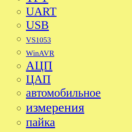
UART
USB
VS1053
WinAVR
АЦП
ЦАП
автомобильное
измерения
пайка