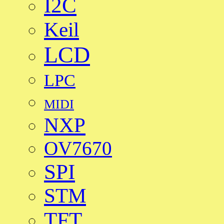
I2C
Keil
LCD
LPC
MIDI
NXP
OV7670
SPI
STM
TFT