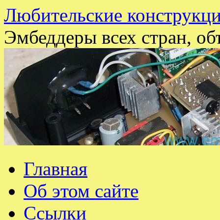
Любительские конструкци
Эмбеддеры всех стран, об
Перейти
Главная
к
содержимому
Об этом сайте
Ссылки