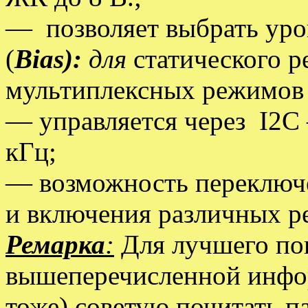
— позволяет выбрать ур
(
Bias):
для
статического 
мультиплексных режимов 
— управляется через I2C
кГц;
— возможность переключ
и включения различных р
Ремарка
:
Для лучшего по
вышеперечисленной инфор
тоже) советую почитать па