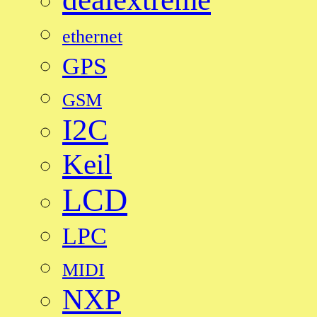
ethernet
GPS
GSM
I2C
Keil
LCD
LPC
MIDI
NXP