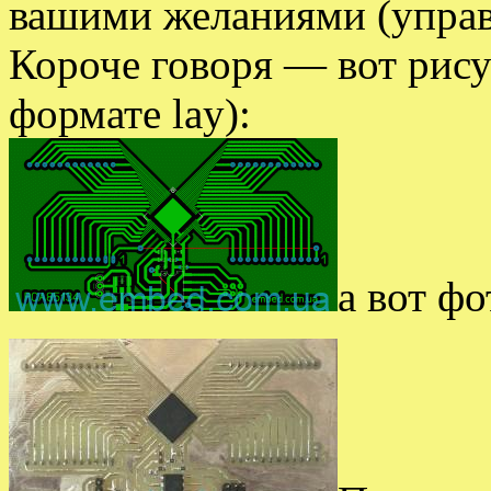
вашими желаниями (управ
Короче говоря — вот рису
формате lay):
а вот фо