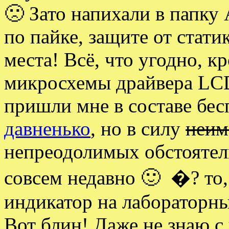
🙁 Зато напихали в папку
по пайке, защите от стати
места! Всё, что угодно, 
микросхемы драйвера LC
пришли мне в составе бе
давненько
, но в силу
неим
непреодолимых обстоятел
совсем недавно 🙂 �? то,
индикатор на лабораторн
Вот блин! Даже не знаю с 