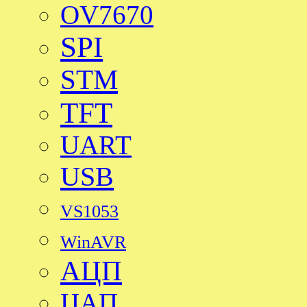
OV7670
SPI
STM
TFT
UART
USB
VS1053
WinAVR
АЦП
ЦАП