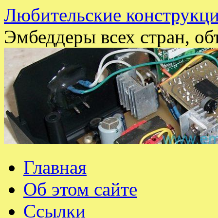
Любительские конструкци
Эмбеддеры всех стран, об
Перейти
Главная
к
содержимому
Об этом сайте
Ссылки