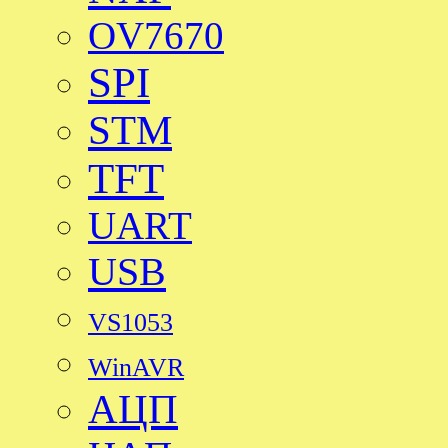
OV7670
SPI
STM
TFT
UART
USB
VS1053
WinAVR
АЦП