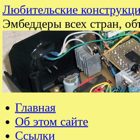
Любительские конструкци
Эмбеддеры всех стран, об
Перейти
Главная
к
содержимому
Об этом сайте
Ссылки