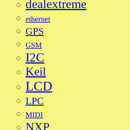
dealextreme
ethernet
GPS
GSM
I2C
Keil
LCD
LPC
MIDI
NXP