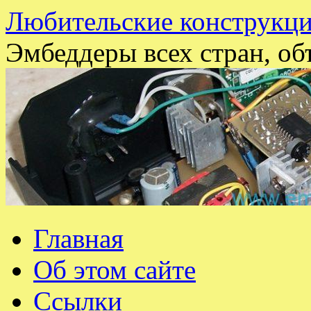
Любительские конструкци
Эмбеддеры всех стран, об
Перейти
Главная
к
содержимому
Об этом сайте
Ссылки