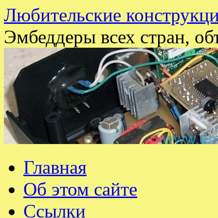
Любительские конструкци
Эмбеддеры всех стран, об
Перейти
Главная
к
содержимому
Об этом сайте
Ссылки