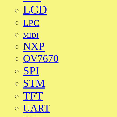
LCD
LPC
MIDI
NXP
OV7670
SPI
STM
TFT
UART