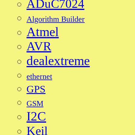
ADuC7024
Algorithm Builder
Atmel
AVR
dealextreme
ethernet
GPS
GSM
I2C
Keil