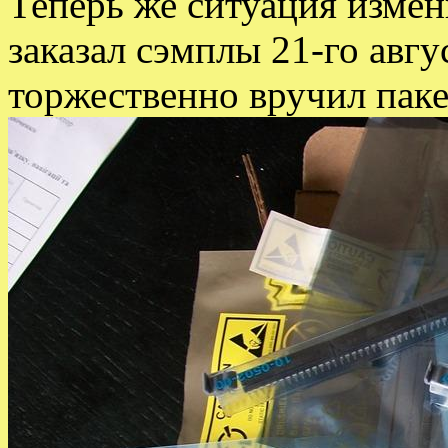
Теперь же ситуация измен
заказал сэмплы 21-го авгус
торжественно вручил паке