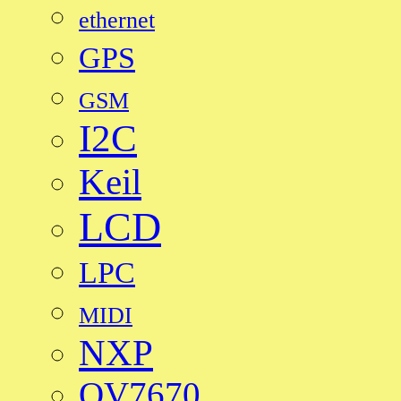
ethernet
GPS
GSM
I2C
Keil
LCD
LPC
MIDI
NXP
OV7670