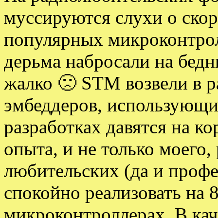
муссируются слухи о ско
популярных микроконтро
дерьма набросали на бедн
жалко 🙁 STM возвели в р
эмбеддеров, использующи
разработках давятся на ко
опыта, и не только моего,
любительских (да и проф
спокойно реализовать на
микроконтроллерах. В ка