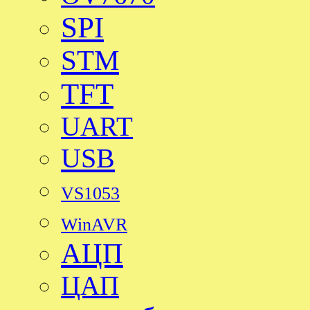
SPI
STM
TFT
UART
USB
VS1053
WinAVR
АЦП
ЦАП