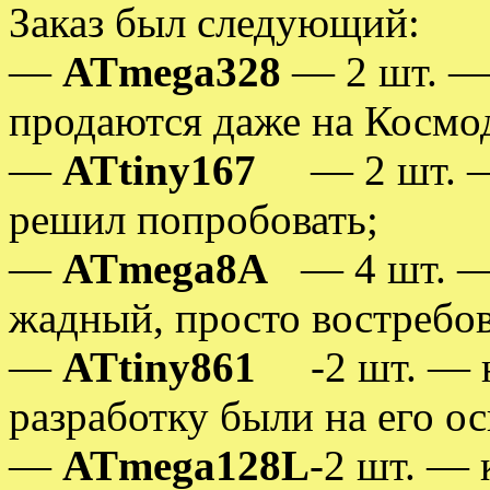
Заказ был следующий:
—
ATmega328
— 2 шт. — 
продаются даже на Космо
—
ATtiny167
— 2 шт. — 
решил попробовать;
—
ATmega8A
— 4 шт. — 
жадный, просто востребо
—
ATtiny861
-2 шт. — не
разработку были на его ос
—
ATmega128L
-2 шт. — 