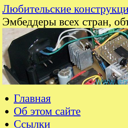
Любительские конструкци
Эмбеддеры всех стран, об
Перейти
Главная
к
содержимому
Об этом сайте
Ссылки