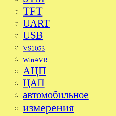
TFT
UART
USB
VS1053
WinAVR
АЦП
ЦАП
автомобильное
измерения