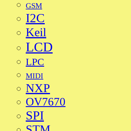
GSM
I2C
Keil
LCD
LPC
MIDI
NXP
OV7670
SPI
STM