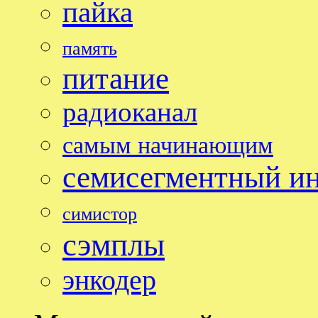
пайка
память
питание
радиоканал
самым начинающим
семисегментный и
симистор
сэмплы
энкодер