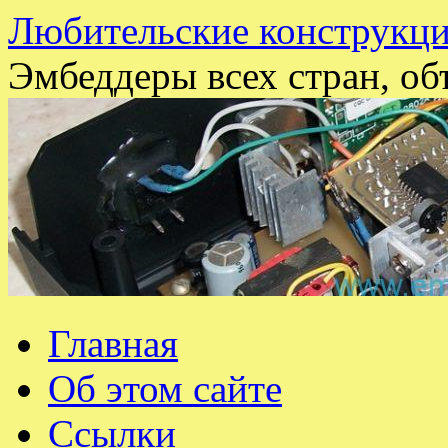
Любительские конструкци
Эмбеддеры всех стран, об
Перейти
Главная
к
содержимому
Об этом сайте
Ссылки