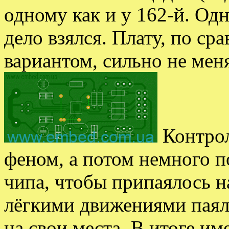
одному как и у 162-й. Одн
дело взялся. Плату, по с
вариантом, сильно не мен
Контрол
феном, а потом немного п
чипа, чтобы припаялось н
лёгкими движениями паял
на свои места. В итоге им