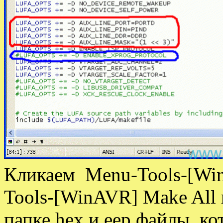
Кликаем Menu-Tools-[Win
Tools-[WinAVR] Make All 
папке hex и eep файлы, к