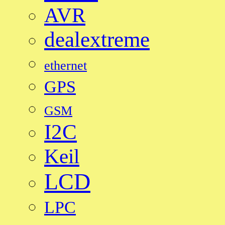
AVR
dealextreme
ethernet
GPS
GSM
I2C
Keil
LCD
LPC