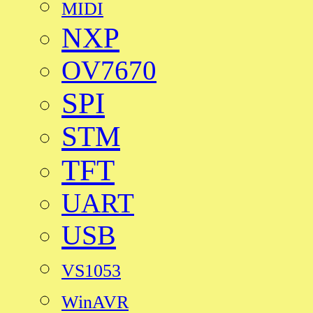
MIDI
NXP
OV7670
SPI
STM
TFT
UART
USB
VS1053
WinAVR