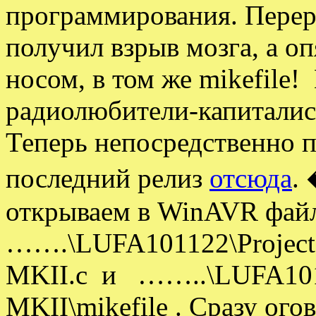
программирования. Переры
получил взрыв мозга, а оп
носом, в том же mikefile! 
радиолюбители-капиталис
Теперь непосредственно 
последний релиз
отсюда
.
открываем в WinAVR фай
…….\LUFA101122\Project
MKII.c и ……..\LUFA1011
MKII\mikefile . Сразу ог