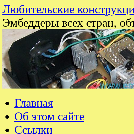
Любительские конструкци
Эмбеддеры всех стран, об
Перейти
Главная
к
содержимому
Об этом сайте
Ссылки