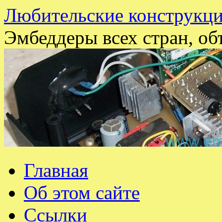
Любительские конструкци
Эмбеддеры всех стран, об
Перейти
Главная
к
содержимому
Об этом сайте
Ссылки