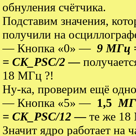
обнуления счётчика.
Подставим значения, кото
получили на осциллограф
— Кнопка «0» —
9 МГц 
= CK_PSC/2 —
получаетс
18 МГц ?!
Ну-ка, проверим ещё одно
— Кнопка «5» —
1,5
МГц
= CK_PSC/12 —
те же 18
Значит ядро работает на ч