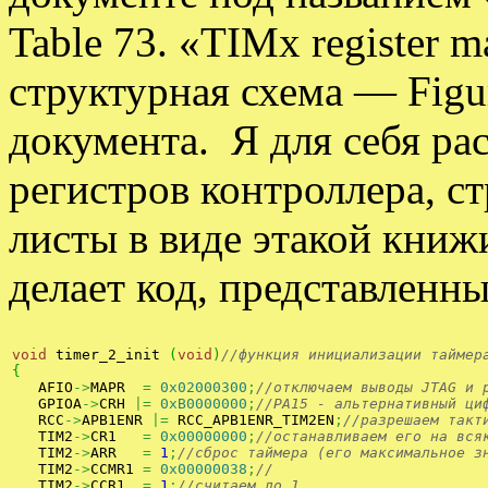
Table 73. «TIMx register ma
структурная схема — Figur
документа. Я для себя ра
регистров контроллера, с
листы в виде этакой книж
делает код, представленн
void
 timer_2_init 
(
void
)
//функция инициализации таймер
{
   AFIO
->
MAPR  
=
0x02000300
;
//отключаем выводы JTAG и 
   GPIOA
->
CRH 
|=
0xB0000000
;
//РА15 - альтернативный ци
   RCC
->
APB1ENR 
|=
 RCC_APB1ENR_TIM2EN
;
//разрешаем такт
   TIM2
->
CR1   
=
0x00000000
;
//останавливаем его на вся
   TIM2
->
ARR   
=
1
;
//сброс таймера (его максимальное з
   TIM2
->
CCMR1 
=
0x00000038
;
//
   TIM2
->
CCR1  
=
1
;
//считаем до 1