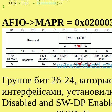
   TIM2
->
CCER  
=
0x00000001
;
//
}
AFIO->MAPR = 0x02000
Группе бит 26-24, кото
интерфейсами, установили
Disabled and SW-DP Enabl