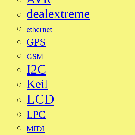
dealextreme
ethernet
GPS
GSM
I2C
Keil
LCD
LPC
MIDI