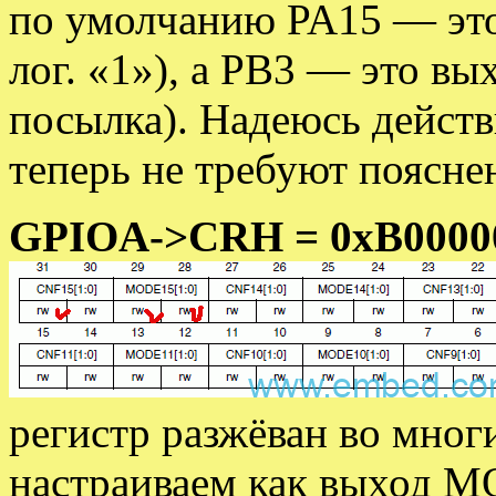
по умолчанию PA15 — это
лог. «1»), а PB3 — это вы
посылка). Надеюсь дейст
теперь не требуют поясне
GPIOA->CRH = 0xB0000
регистр разжёван во мног
настраиваем как выход MO