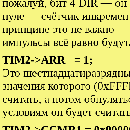
пожалуй, бит 4 DIR — он 
нуле — счётчик инкремент
принципе это не важно —
импульсы всё равно будут
TIM2->ARR = 1;
Это шестнадцатиразрядны
значения которого (0xFFF
считать, а потом обнулять
условиям он будет считать 
TIM2->CCMR1 = 0x0000