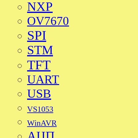
NXP
OV7670
SPI
STM
TFT
UART
USB
VS1053
WinAVR
АЦП